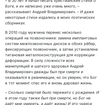
–
В 30 лет я начал писать христианские стихи о
Боге, и их написано уже очень много
, –
рассказывает Андрей Владимирович. –
И даже
некоторые стихи издались в моих поэтических
сборниках
.
В 2010 году мужчина перенес несколько
операций на позвоночнике: замена имплантовых
систем межпозвоночных дисков и обоих рёбер,
фиксирующих позвоночник, а затем установлена
титановая металлоконструкция для коррекции
деформации. В силу сложности всех
манипуляций и шаткого здоровья Андрей
Владимирович дважды был при смерти и
оказывался в реанимации, но он уверен, что Бог
в тот момент спас его и вновь даровал жизнь.
–
Сколько смертей было пережито с рождения. И
в этом году также был при смерти, но Бог не
даёт мне умереть, а даёт жизнь! И это чудеса