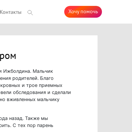
Хочу помочь
Контакты
ором
ши Ижболдина. Мальчик
чения родителей. Благо
 кровных и трое приемных
овели обследования и сделали
вно вживленных мальчику
ода назад. Также мы
рить. С тех пор парень