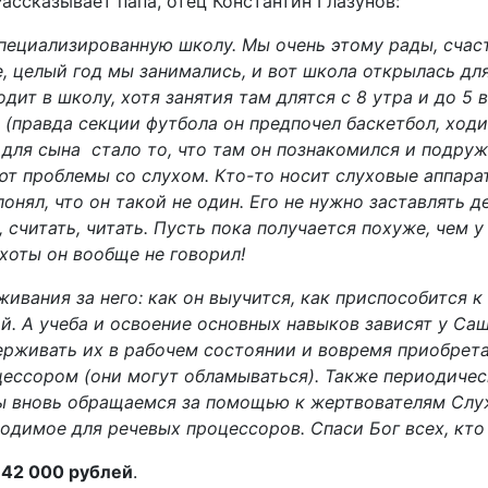
ассказывает папа, отец Константин Глазунов:
специализированную школу. Мы очень этому рады, счас
е, целый год мы занимались, и вот школа открылась дл
ит в школу, хотя занятия там длятся с 8 утра и до 5 
 (правда секции футбола он предпочел баскетбол, ходи
ля сына стало то, что там он познакомился и подруж
ют проблемы со слухом. Кто-то носит слуховые аппара
нял, что он такой не один. Его не нужно заставлять де
 считать, читать. Пусть пока получается похуже, чем у 
ухоты он вообще не говорил!
живания за него: как он выучится, как приспособится к 
ой. А учеба и освоение основных навыков зависят у Са
рживать их в рабочем состоянии и вовремя приобретат
цессором (они могут обламываться). Также периодиче
 вновь обращаемся за помощью к жертвователям Слу
одимое для речевых процессоров. Спаси Бог всех, кто
142 000 рублей
.