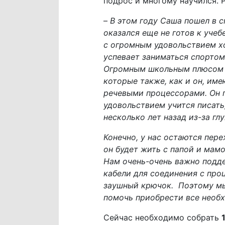
подрос и многому научился. Р
–
В этом году Саша пошел в 
оказался еще не готов к учеб
с огромным удовольствием ход
успевает заниматься спортом
Огромным школьным плюсом д
которые также, как и он, име
речевыми процессорами. Он по
удовольствием учится писать,
несколько лет назад из-за гл
Конечно, у нас остаются пере
он будет жить с папой и мам
Нам очень-очень важно подде
кабели для соединения с про
заушный крючок. Поэтому мы
помочь приобрести все необх
Сейчас необходимо собрать