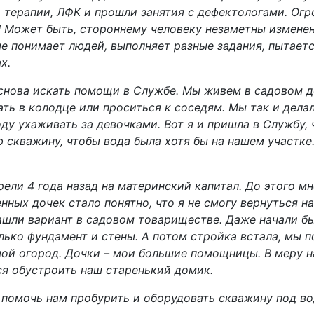
 терапии, ЛФК и прошли занятия с дефектологами. Ог
Может быть, стороннему человеку незаметны изменения
е понимает людей, выполняет разные задания, пытаетс
х.
 снова искать помощи в Службе. Мы живем в садовом 
ть в колодце или проситься к соседям. Мы так и делал
у ухаживать за девочками. Вот я и пришла в Службу, 
 скважину, чтобы вода была хотя бы на нашем участк
ели 4 года назад на материнский капитал. До этого м
ных дочек стало понятно, что я не смогу вернуться на 
нашли вариант в садовом товариществе. Даже начали б
лько фундамент и стены. А потом стройка встала, мы 
ой огород. Дочки – мои большие помощницы. В меру н
ся обустроить наш старенький домик.
помочь нам пробурить и оборудовать скважину под во