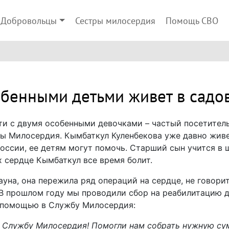
Добровольцы
Сестры милосердия
Помощь СВО
обенными детьми живет в садо
и с двумя особенными девочками – частый посетител
 Милосердия. Кымбаткул Куленбекова уже давно живет
 России, ее детям могут помочь. Старший сын учится в
х сердце Кымбаткул все время болит.
уна, она пережила ряд операций на сердце, не говори
 В прошлом году мы проводили сбор на реабилитацию д
а помощью в Службу Милосердия:
ь Службу Милосердия! Помогли нам собрать нужную су