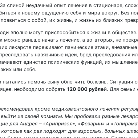
 За спиной неудачный опыт лечения в стационаре, сл
обиться к новому ощущению себя и мира вокруг. Без 
справиться с собой, их жизнь, и жизнь их близких пре
ди вполне могут приспособиться к жизни в обществе.
к можно раньше начать лечение, а во-вторых, не прекр
их лекарств переживают панические атаки, внезапные
 преследовать навязчивые идеи, бред преследования и
рачивают единство психических функций, их мышление 
зких или себя.
 пытались помочь сыну облегчить болезнь. Ситуация о
сяцев, необходимо собрать
120 000 рубле
й. Для семьи
рекомендовал кроме медикаментозного лечения регуляр
 выйти из своей комнаты. Мы пробовали разные лекарс
ие для Андрея – «Арипризол», «Феварин» и «Топирама
 которые как раз подходят для взрослых, больных ши