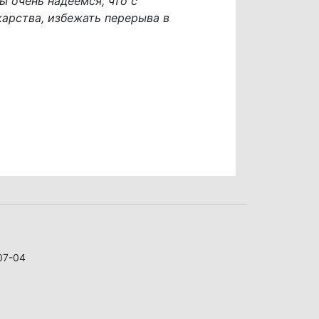
ы очень надеемся, что с
арства, избежать перерыва в
07-04