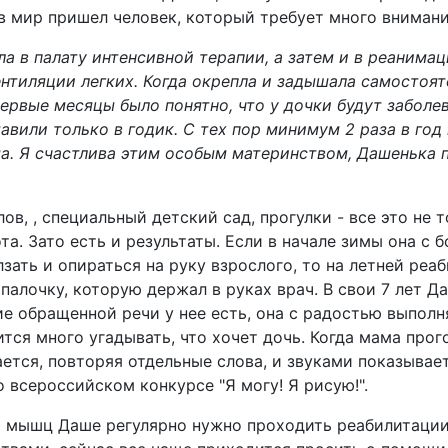
в мир пришел человек, который требует много внимани
а в палату интенсивной терапии, а затем и в реанимац
нтиляции легких. Когда окрепла и задышала самостоят
ервые месяцы было понятно, что у дочки будут заболе
авили только в годик. С тех пор минимум 2 раза в год
. Я счастлива этим особым материнством, Дашенька п
лов, , специальный детский сад, прогулки - все это не 
та. Зато есть и результаты. Если в начале зимы она с
зать и опираться на руку взрослого, то на летней реа
 палочку, которую держал в руках врач. В свои 7 лет Д
ие обращенной речи у нее есть, она с радостью выпол
тся много угадывать, что хочет дочь. Когда мама прог
ется, повторяя отдельные слова, и звуками показывает
 всероссийском конкурсе "Я могу! Я рисую!".
 мышц Даше регулярно нужно проходить реабилитации.