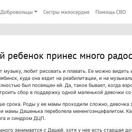
Добровольцы
Сестры милосердия
Помощь СВО
й ребенок принес много радос
 музыку, любит рисовать и плавать. Ее можно видеть 
лябинск, куда она ездит на реабилитации, и на музыкал
олностью был посвящен ей. Да, такое бывает, когда в
троить сбор в поддержку одной маленькой девочки с
е срока. Роды у ее мамы проходили сложно, девочка 
ри мамы Дашенька переболела мененгоэнцефалитом. Ка
зга и синдром ДЦП.
 много занимается с Дашей, хотя у нее есть старшая д