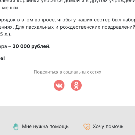
влений корзинки уносятся домой и в другом учрежден
и мешки.
орядок в этом вопросе, чтобы у наших сестер был наб
ениях. Для пасхальных и рождественских поздравлений
 л.).
ора
–
30 000 рублей
.
е!
Поделиться в социальных сетях
Мне нужна помощь
Хочу помочь