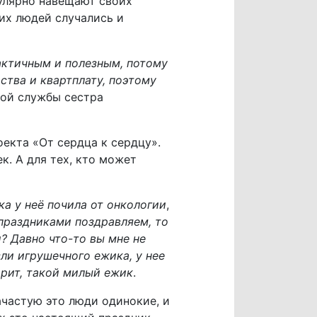
улярно навещают своих
тих людей случались и
актичным и полезным, потому
ства и квартплату, поэтому
ной службы сестра
екта «От сердца к сердцу».
. А для тех, кто может
ка у неё почила от онкологии
,
 праздниками поздравляем, то
? Давно что-то вы мне не
зли игрушечного ежика, у нее
ворит, такой милый ежик
.
ачастую это люди одинокие, и