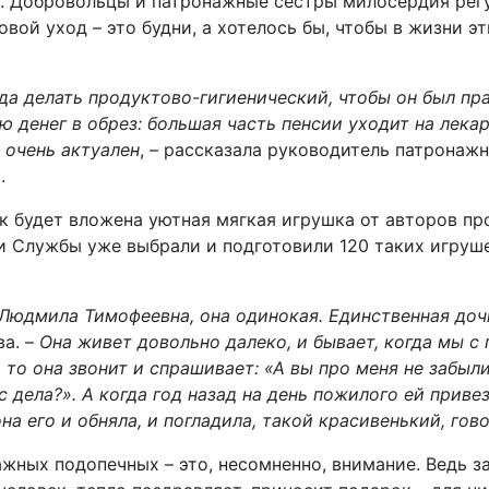
в. Добровольцы и патронажные сестры милосердия рег
овой уход – это будни, а хотелось бы, чтобы в жизни э
да делать продуктово-гигиенический, чтобы он был пр
 денег в обрез: большая часть пенсии уходит на лекар
 очень актуален
, – рассказала руководитель патронаж
.
к будет вложена уютная мягкая игрушка от авторов про
 Службы уже выбрали и подготовили 120 таких игрушек
, Людмила Тимофеевна, она одинокая. Единственная доч
ва. –
Она живет довольно далеко, и бывает, когда мы с
то она звонит и спрашивает: «А вы про меня не забыли
ас дела?». А когда год назад на день пожилого ей приве
она его и обняла, и погладила, такой красивенький, го
ажных подопечных – это, несомненно, внимание. Ведь з