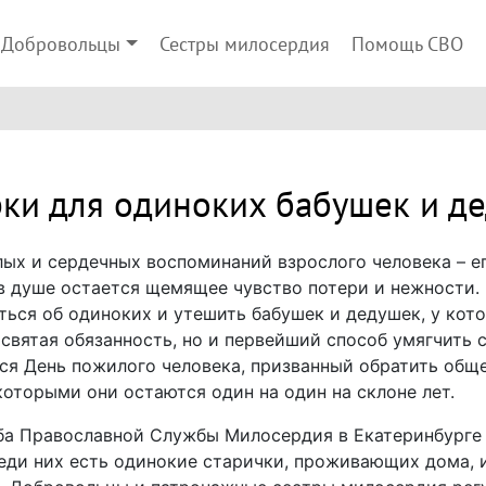
Добровольцы
Сестры милосердия
Помощь СВО
ки для одиноких бабушек и д
лых и сердечных воспоминаний взрослого человека – е
в душе остается щемящее чувство потери и нежности. Е
иться об одиноких и утешить бабушек и дедушек, у кот
 святая обязанность, но и первейший способ умягчить 
тся День пожилого человека, призванный обратить общ
оторыми они остаются один на один на склоне лет.
жба Православной Службы Милосердия в Екатеринбурге
ди них есть одинокие старички, проживающих дома, и 