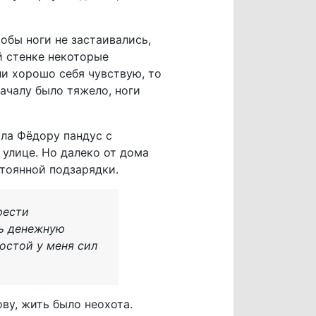
тобы ноги не застаивались,
й стенке некоторые
ли хорошо себя чувствую, то
началу было тяжело, ноги
ала Фёдору пандус с
улице. Но далеко от дома
стоянной подзарядки.
рести
ть денежную
ростой у меня сил
ву, жить было неохота.