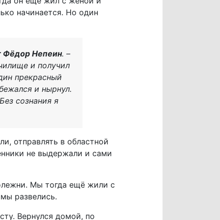
гда он ещё жил с женой и
ько начинается. Но один
т Фёдор Непеин
. –
училище и получил
один прекрасный
збежался и нырнул.
Без сознания я
ли, отправлять в областной
венники не выдержали и сами
олежни. Мы тогда ещё жили с
 мы развелись.
сту. Вернулся домой, по