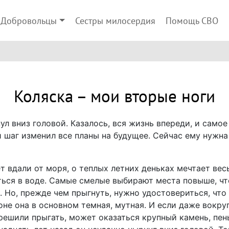
Добровольцы
Сестры милосердия
Помощь СВО
Коляска – мои вторые ноги
нул вниз головой. Казалось, вся жизнь впереди, и само
й шаг изменил все планы на будущее. Сейчас ему нужна
ет вдали от моря, о теплых летних деньках мечтает весь
ться в воде. Самые смелые выбирают места повыше, ч
 Но, прежде чем прыгнуть, нужно удостовериться, что 
не она в основном темная, мутная. И если даже вокруг
решили прыгать, может оказаться крупный камень, пень