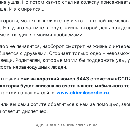
на ушла. Но потом как-то стал на коляску присаживать
ше. И я смирился...
ороны, мол, я на коляске, ну и что – я такой же челове
о Богу, что дал мне вторую жизнь, второй день рожден
 меня наедине с моими проблемами.
дор не печалится, наоборот смотрит на жизнь с интер
бщается с друзьями. Огорчает только одно – невозмож
вещи. Родителей, которые могли бы поддержать увы, у
вость неравнодушных людей.
отправив
смс на короткий номер 3443 с текстом «ССП2
которая будет списана со счёта вашего мобильного т
 картой на нашем сайте
www.ekbmiloserdie.ru
.
 или вы сами хотите обратиться к нам за помощью, зво
м ответит диспетчер.
Поделиться в социальных сетях