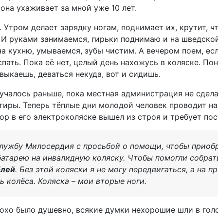
она ухаживает за мной уже 10 лет.
. Утром делает зарядку ногам, поднимает их, крутит, ч
 И руками занимаемся, гирьки поднимаю и на шведско
а кухню, умываемся, зубы чистим. А вечером поем, ес
ать. Пока её нет, целый день нахожусь в коляске. По
выкаешь, деваться некуда, вот и сидишь.
лучалось раньше, пока местная администрация не сдел
иры. Теперь тёплые дни молодой человек проводит на 
тор в его электроколяске вышел из строя и требует по
Службу Милосердия с просьбой о помощи, чтобы приоб
атарею на инвалидную коляску. Чтобы помогли собра
блей
. Без этой коляски я не могу передвигаться, а на п
ь колёса. Коляска – мои вторые ноги.
лохо было душевно, всякие думки нехорошие шли в голо