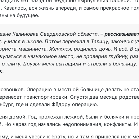
адцать лет назад он неудачно нырнул вниз головой. То
 Казалось, вся жизнь впереди, и самое прекрасное тол
аны на будущее.
ревне Калиновка Свердловской области, –
рассказывае
т, учился в школе. Потом переехал в Талицу, закончил 
риста-машиниста. Женился, родилась дочь. И всё. В 
купаться в незнакомое место, не проверив глубину, ра
 о плиту. Друзья меня вытащили и отвезли в больницу. 
к.
озвонков. Операцию в местной больнице делать не ста
 перенесет транспортировки. Спустя два месяца родст
нбург, где и сделали Фёдору операцию.
еня домой. Год пролежал лёжкой, были и болячки и пр
й. Но через год начались недопонимания, конфликты. И
му, и меня увезли к брату, но и там я пришелся не к ме