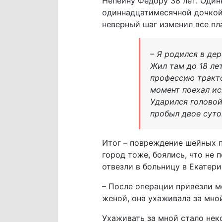
Непеину Федору 38 лет. Одинн
одиннадцатимесячной дочкой.
неверный шаг изменил все пл
– Я родился в де
Жил там до 18 ле
профессию тракто
момент поехал ис
Ударился головой
пробыл двое суто
Итог – повреждение шейных п
город тоже, боялись, что не
отвезли в больницу в Екатери
– После операции привезли м
женой, она ухаживала за мно
Ухаживать за мной стало неко