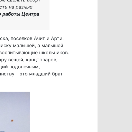
сть на разные
о работы Центра
ка, поселков Ачит и Арти.
ыписку малышей, а малышей
 воспитывающие школьников.
ору вещей, канцтоваров,
ющий подопечным,
нству – это младший брат