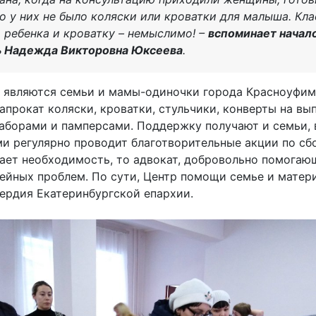
то у них не было коляски или кроватки для малыша. Кла
 ребенка и кроватку – немыслимо! –
вспоминает начал
ь Надежда Викторовна Юксеева
.
являются семьи и мамы-одиночки города Красноуфимс
апрокат коляски, кроватки, стульчики, конверты на в
наборами и памперсами. Поддержку получают и семьи,
и регулярно проводит благотворительные акции по сб
кает необходимость, то адвокат, добровольно помога
йных проблем. По сути, Центр помощи семье и матери
рдия Екатеринбургской епархии.