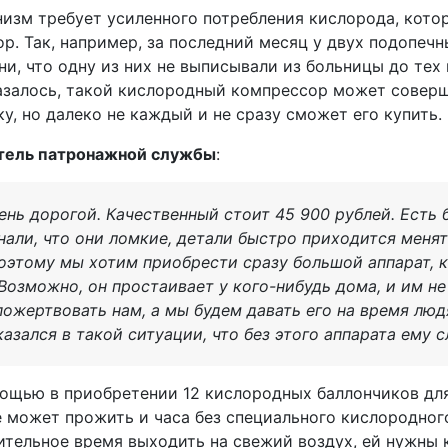
низм требует усиленного потребления кислорода, кот
р. Так, например, за последний месяц у двух подопеч
и, что одну из них не выписывали из больницы до тех 
казалось, такой кислородный компрессор может совер
у, но далеко не каждый и не сразу сможет его купить.
итель патронажной службы
:
чень дорогой. Качественный стоит 45 900 рублей. Есть
нали, что они ломкие, детали быстро приходится менят
поэтому мы хотим приобрести сразу большой аппарат, 
 Возможно, он простаивает у кого-нибудь дома, и им не
пожертвовать нам, а мы будем давать его на время лю
казался в такой ситуации, что без этого аппарата ему 
ощью в приобретении 12 кислородных баллончиков дл
 может прожить и часа без специального кислородного
лительное время выходить на свежий воздух, ей нужны