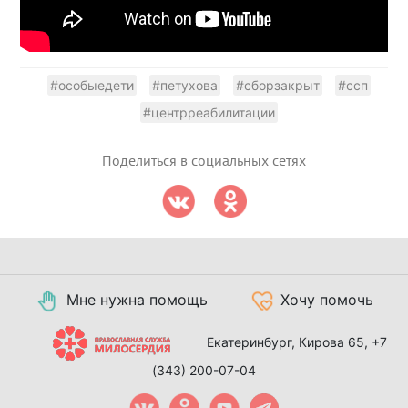
#особыедети
#петухова
#сборзакрыт
#ссп
#центрреабилитации
Поделиться в социальных сетях
Мне нужна помощь
Хочу помочь
Екатеринбург, Кирова 65,
+7
(343) 200-07-04