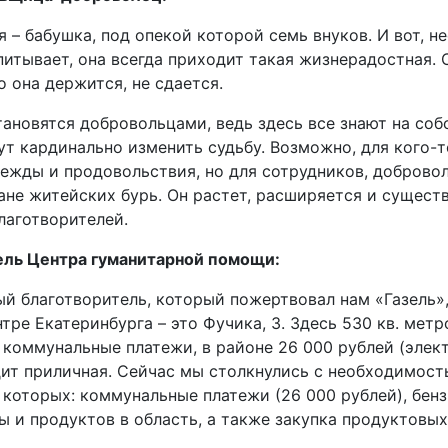
 – бабушка, под опекой которой семь внуков. И вот, не
питывает, она всегда приходит такая жизнерадостная. О
о она держится, не сдается.
ановятся добровольцами, ведь здесь все знают на соб
т кардинально изменить судьбу. Возможно, для кого-т
дежды и продовольствия, но для сотрудников, добровол
не житейских бурь. Он растет, расширяется и существу
лаготворителей.
ель Центра гуманитарной помощи:
ый благотворитель, который пожертвовал нам «Газель»
ре Екатеринбурга – это Фучика, 3. Здесь 530 кв. метр
 коммунальные платежи, в районе 26 000 рублей (элект
ит приличная. Сейчас мы столкнулись с необходимост
которых: коммунальные платежи (26 000 рублей), бензи
ы и продуктов в область, а также закупка продуктовых