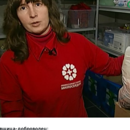
овщица-доброволец: