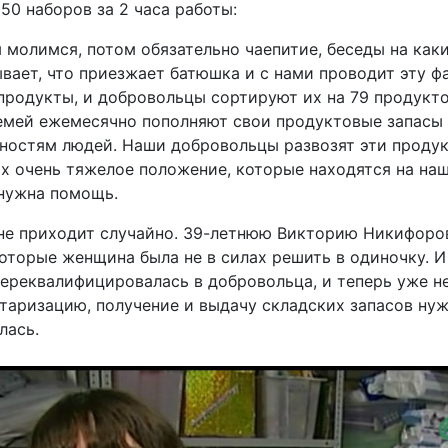
50 наборов за 2 часа работы:
 молимся, потом обязательно чаепитие, беседы на как
бывает, что приезжает батюшка и с нами проводит эту ф
продукты, и добровольцы сортируют их на 79 продукт
емей ежемесячно пополняют свои продуктовые запасы
ностям людей. Наши добровольцы развозят эти проду
ых очень тяжелое положение, которые находятся на наш
 нужна помощь.
 не приходит случайно. 39-летнюю Викторию Никифоро
оторые женщина была не в силах решить в одиночку. И 
ереквалифицировалась в добровольца, и теперь уже не
ентаризацию, получение и выдачу складских запасов н
лась.