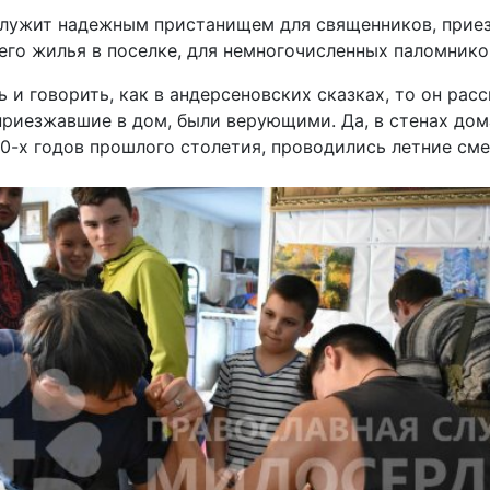
ь служит надежным пристанищем для священников, при
го жилья в поселке, для немногочисленных паломников 
 и говорить, как в андерсеновских сказках, то он рас
 приезжавшие в дом, были верующими. Да, в стенах дом
 90-х годов прошлого столетия, проводились летние см