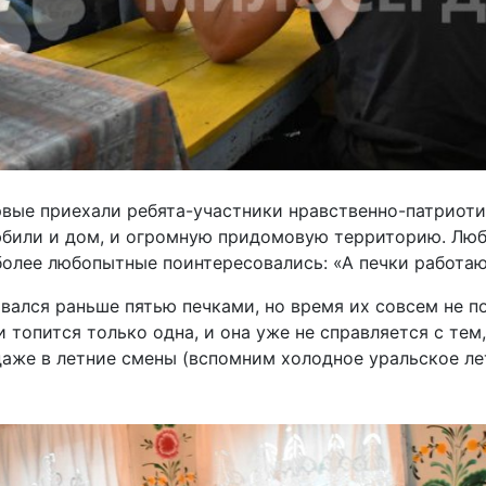
рвые приехали ребята-участники нравственно-патриот
любили и дом, и огромную придомовую территорию. Лю
 более любопытные поинтересовались: «А печки работа
ался раньше пятью печками, но время их совсем не п
топится только одна, и она уже не справляется с тем
аже в летние смены (вспомним холодное уральское лет