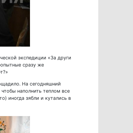
ической экспедиции «За други
бопытные сразу же
ют?»
ощадило. На сегодняшний
, чтобы наполнить теплом все
о) иногда зябли и кутались в