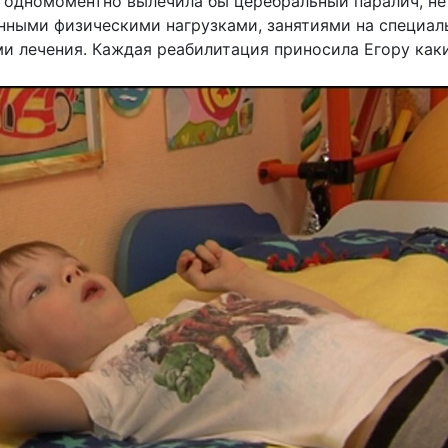
 одномоментно вылечила бы церебральный паралич, не
нными физическими нагрузками, занятиями на специал
и лечения. Каждая реабилитация приносила Егору как