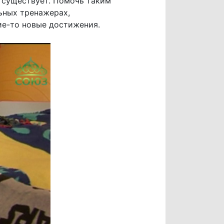
 существует. Помочь таким
ьных тренажерах,
ие-то новые достижения.