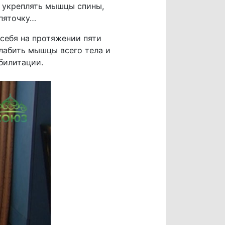
о укреплять мышцы спины,
 пяточку…
 себя на протяжении пяти
слабить мышцы всего тела и
билитации.