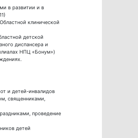
ми в развитии и в
1)
 Областной клинической
бластной детской
зного диспансера и
илиалах НПЦ «Бонум»)
ждениях.
от и детей-инвалидов
ом, священниками,
праздниками, проведение
ников детей