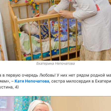
Екатерина Непочатова
 в первую очередь Любовь! У них нет рядом родной м
яем», –
Катя Непочатова
, сестра милосердия в Екатер
устина, 4)