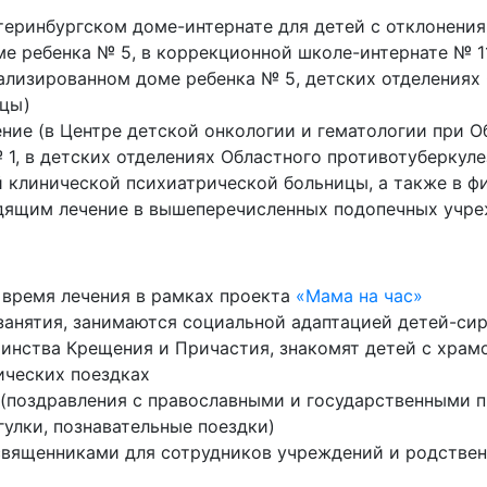
теринбургском доме-интернате для детей с отклонения
е ребенка № 5, в коррекционной школе-интернате № 11
ализированном доме ребенка № 5, детских отделениях
ицы)
ние (в Центре детской онкологии и гематологии при О
1, в детских отделениях Областного противотуберкуле
 клинической психиатрической больницы, а также в ф
дящим лечение в вышеперечисленных подопечных учре
время лечения в рамках проекта
«Мама на час»
анятия, занимаются социальной адаптацией детей-сир
аинства Крещения и Причастия, знакомят детей с храм
ческих поездках
 (поздравления с православными и государственными 
гулки, познавательные поездки)
священниками для сотрудников учреждений и родствен