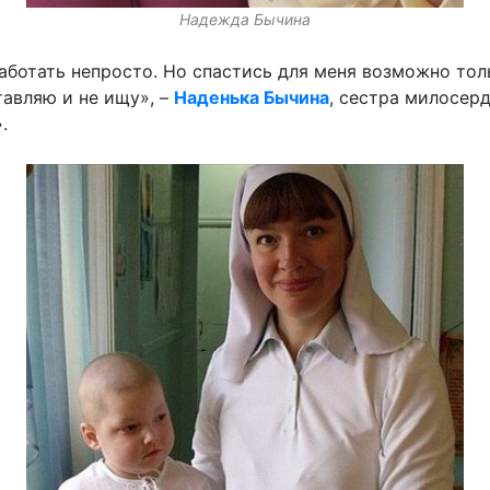
Надежда Бычина
ботать непросто. Но спастись для меня возможно тол
тавляю и не ищу», –
Наденька Бычина
, сестра милосер
.