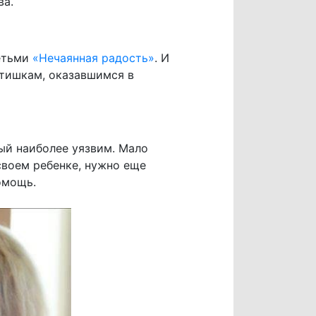
ва.
етьми
«Нечаянная радость»
. И
тишкам, оказавшимся в
рый наиболее уязвим. Мало
своем ребенке, нужно еще
омощь.