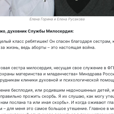
Елена Горина и Елена Русакова
нко, духовник Службы Милосердия:
целый класс ребятишек! Он спасен благодаря сестрам,
 за жизнь, ведь аборты – это настоящая война.
овая сестра милосердия, несущая свое служение в ФГ
охраны материнства и младенчества» Минздрава России
трудникам клиники духовной и психологической помощ
ение бесплодия, или родившим недоношенных детей, 
правильно прожить скорбь. Я их слушаю, как могу ут
 нам послана та или иная скорбь». И когда оживают гл
 – для меня это самое большое утешение. Главное в 