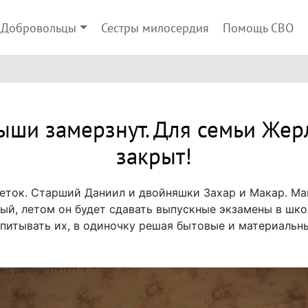
Добровольцы
Сестры милосердия
Помощь СВО
ыши замерзнут. Для семьи Же
закрыт!
еток. Старший Даниил и двойняшки Захар и Макар. Ма
лый, летом он будет сдавать выпускные экзамены в ш
спитывать их, в одиночку решая бытовые и материальн