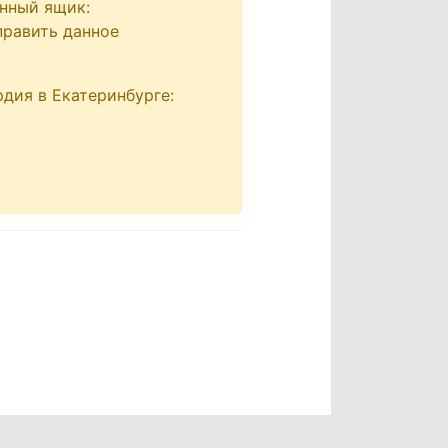
онный ящик:
править данное
дия в Екатеринбурге: