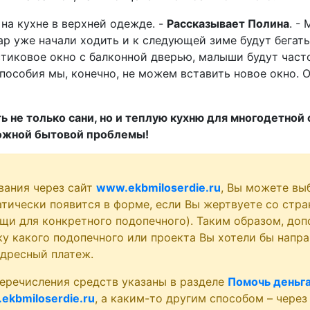
на кухне в верхней одежде. -
Рассказывает Полина
. -
ар уже начали ходить и к следующей зиме будут бегать
стиковое окно с балконной дверью, малыши будут част
 пособия мы, конечно, не можем вставить новое окно.
ть не только сани, но и теплую кухню для многодетно
ложной бытовой проблемы!
вания через сайт
www.ekbmiloserdie.ru
, Вы можете вы
атически появится в форме, если Вы жертвуете со стра
щи для конкретного подопечного). Таким образом, доп
у какого подопечного или проекта Вы хотели бы напра
адресный платеж.
еречисления средств указаны в разделе
Помочь деньг
ekbmiloserdie.ru
, а каким-то другим способом – через