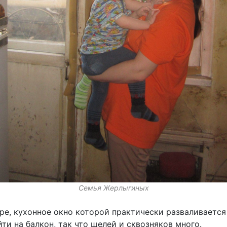
Семья Жерлыгиных
е, кухонное окно которой практически разваливается 
ти на балкон, так что щелей и сквозняков много.