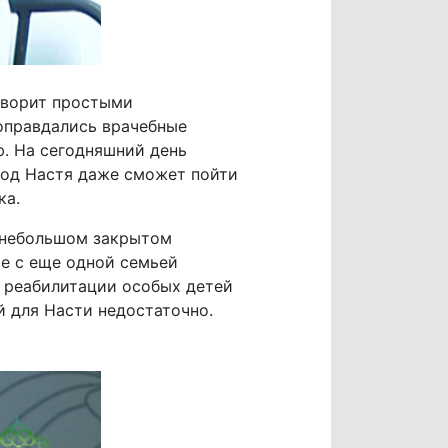
говорит простыми
 оправдались врачебные
ю. На сегодняшний день
 год Настя даже сможет пойти
ка.
в небольшом закрытом
те с еще одной семьей
я реабилитации особых детей
й для Насти недостаточно.