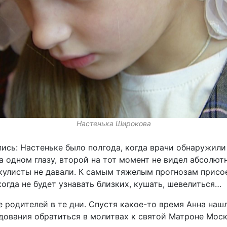
Настенька Широкова
сь: Настеньке было полгода, когда врачи обнаружили
 одном глазу, второй на тот момент не видел абсолютн
окулисты не давали. К самым тяжелым прогнозам присое
огда не будет узнавать близких, кушать, шевелиться…
 родителей в те дни. Спустя какое-то время Анна нашл
дования обратиться в молитвах к святой Матроне Моск