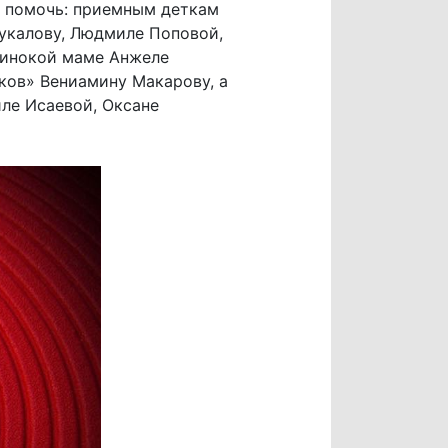
ь помочь: приемным деткам
укалову, Людмиле Поповой,
динокой маме Анжеле
ков» Вениамину Макарову, а
ле Исаевой, Оксане