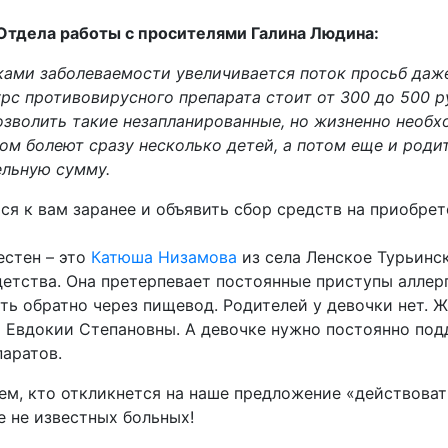
Отдела работы с просителями Галина Людина:
ками заболеваемости увеличивается поток просьб даж
урс противовирусного препарата стоит от 300 до 500 р
зволить такие незапланированные, но жизненно необх
гом болеют сразу несколько детей, а потом еще и родит
ельную сумму.
я к вам заранее и объявить сбор средств на приобрет
естен – это
Катюша Низамова
из села Ленское Турьинс
детства. Она претерпевает постоянные приступы аллер
ть обратно через пищевод. Родителей у девочки нет. Ж
 Евдокии Степановны. А девочке нужно постоянно под
аратов.
ем, кто откликнется на наше предложение «действоват
е не известных больных!