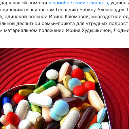
годаря вашей помощи
в приобретении лекарств
, удалос
 одиноким пенсионерам Геннадию Бабину Александру Т
, одинокой больной Ирине Каюмовой, многодетной о
альной десантной семьи-приюта для «трудных подрост
м материальном положении Ирине Худышкиной, Людми