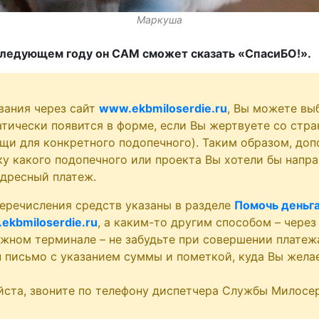
Маркуша
следующем году он САМ сможет сказать «СпасиБО!».
вания через сайт
www.ekbmiloserdie.ru
, Вы можете вы
атически появится в форме, если Вы жертвуете со стра
щи для конкретного подопечного). Таким образом, доп
у какого подопечного или проекта Вы хотели бы напра
адресный платеж.
еречисления средств указаны в разделе
Помочь деньг
ekbmiloserdie.ru
, а каким-то другим способом – через
ежном терминале – не забудьте при совершении платеж
ru письмо с указанием суммы и пометкой, куда Вы жела
йста, звоните по телефону диспетчера Службы Милосер