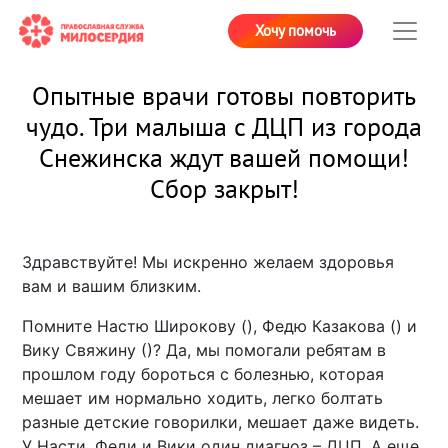
Хочу помочь
Опытные врачи готовы повторить
чудо. Три малыша с ДЦП из города
Снежинска ждут вашей помощи!
Сбор закрыт!
Здравствуйте! Мы искренно желаем здоровья
вам и вашим близким.
Помните Настю Широкову (
), Федю Казакова (
) и
Вику Свяжину (
)? Да, мы помогали ребятам в
прошлом году бороться с болезнью, которая
мешает им нормально ходить, легко болтать
разные детские говорилки, мешает даже видеть.
У Насти, Феди и Вики один диагноз – ДЦП. А еще