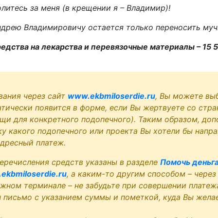
литесь за меня (в крещении я – Владимир)!
дрею Владимировичу остается только переносить муч
дства на лекарства и перевязочные материалы – 15 5
вания через сайт
www.ekbmiloserdie.ru
, Вы можете вы
атически появится в форме, если Вы жертвуете со стра
щи для конкретного подопечного). Таким образом, доп
у какого подопечного или проекта Вы хотели бы напра
адресный платеж.
еречисления средств указаны в разделе
Помочь деньг
ekbmiloserdie.ru
, а каким-то другим способом – через
ежном терминале – не забудьте при совершении платеж
ru письмо с указанием суммы и пометкой, куда Вы жела