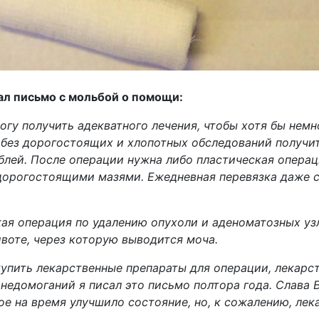
л письмо с мольбой о помощи:
могу получить адекватного лечения, чтобы хотя бы немн
без дорогостоящих и хлопотных обследований получит
блей. После операции нужна либо пластическая операц
 дорогостоящими мазями. Ежедневная перевязка даже 
ая операция по удалению опухоли и аденоматозных узло
ивоте, через которую выводится моча.
купить лекарственные препараты для операции, лекарс
недомоганий я писал это письмо полтора года. Слава Б
ое на время улучшило состояние, но, к сожалению, ле