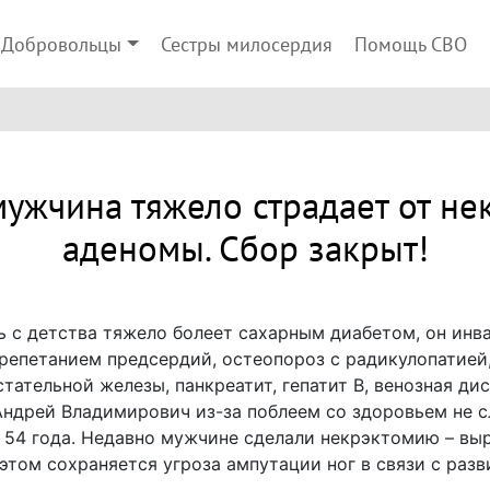
Добровольцы
Сестры милосердия
Помощь СВО
ужчина тяжело страдает от нек
аденомы. Сбор закрыт!
с детства тяжело болеет сахарным диабетом, он инвал
репетанием предсердий, остеопороз с радикулопатие
тательной железы, панкреатит, гепатит В, венозная ди
Андрей Владимирович из-за поблеем со здоровьем не с
у 54 года. Недавно мужчине сделали некрэктомию – вы
 этом сохраняется угроза ампутации ног в связи с разв