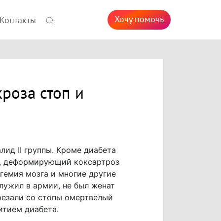
Хочу помочь
Контакты
роза стоп и
ид II группы. Кроме диабета
й, деформирующий коксартроз
сгемия мозга и многие другие
лужил в армии, не был женат
резали со стопы омертвелый
итием диабета.