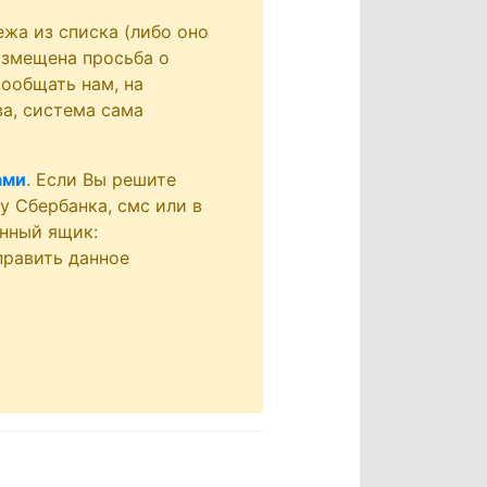
ежа из списка (либо оно
азмещена просьба о
ообщать нам, на
а, система сама
ами
. Если Вы решите
у Сбербанка, смс или в
онный ящик:
править данное