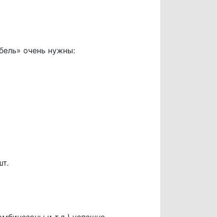
ель» очень нужны:
шт.
омбинезоны и т.д.) успешно