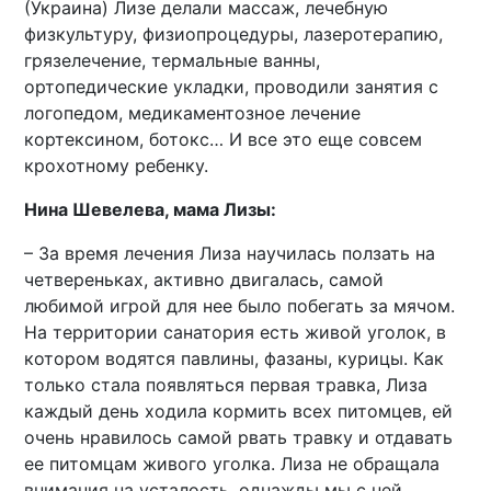
(Украина) Лизе делали массаж, лечебную
физкультуру, физиопроцедуры, лазеротерапию,
грязелечение, термальные ванны,
ортопедические укладки, проводили занятия с
логопедом, медикаментозное лечение
кортексином, ботокс… И все это еще совсем
крохотному ребенку.
Нина Шевелева, мама Лизы:
– За время лечения Лиза научилась ползать на
четвереньках, активно двигалась, самой
любимой игрой для нее было побегать за мячом.
На территории санатория есть живой уголок, в
котором водятся павлины, фазаны, курицы. Как
только стала появляться первая травка, Лиза
каждый день ходила кормить всех питомцев, ей
очень нравилось самой рвать травку и отдавать
ее питомцам живого уголка. Лиза не обращала
внимания на усталость, однажды мы с ней