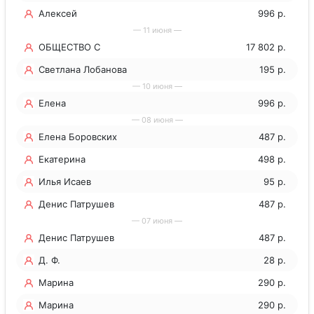
Алексей
996 р.
— 11 июня —
ОБЩЕСТВО С
17 802 р.
ОГРАНИЧЕННОЙ
Светлана Лобанова
195 р.
— 10 июня —
ОТВЕТСТВЕННОСТЬЮ
Елена
996 р.
"МЕДИАП
— 08 июня —
Елена Боровских
487 р.
Екатерина
498 р.
Илья Исаев
95 р.
Денис Патрушев
487 р.
— 07 июня —
Денис Патрушев
487 р.
Д. Ф.
28 р.
Марина
290 р.
Марина
290 р.