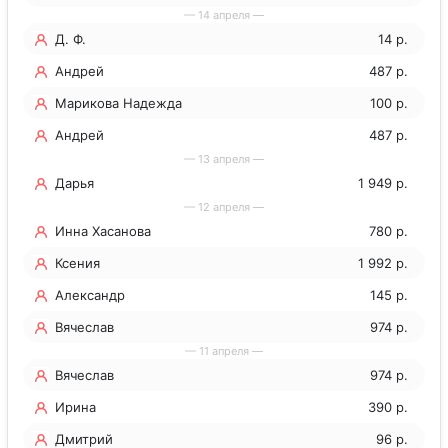
— 14 апреля —
Д. Ф.
14 р.
Андрей
487 р.
Марикова Надежда
100 р.
Григорьевна
Андрей
487 р.
— 13 апреля —
Дарья
1 949 р.
— 12 апреля —
Инна Хасанова
780 р.
Ксения
1 992 р.
Александр
145 р.
Вячеслав
974 р.
— 11 апреля —
Вячеслав
974 р.
Ирина
390 р.
Дмитрий
96 р.