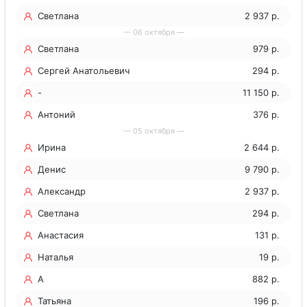
Светлана
2 937 р.
— 06 октября —
Светлана
979 р.
Сергей Анатольевич
294 р.
Феттих
-
11 150 р.
Антоний
376 р.
— 05 октября —
Ирина
2 644 р.
Денис
9 790 р.
Александр
2 937 р.
Светлана
294 р.
Анастасия
131 р.
Наталья
19 р.
А
882 р.
Татьяна
196 р.