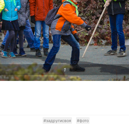
1
#задругисвоя
#фото