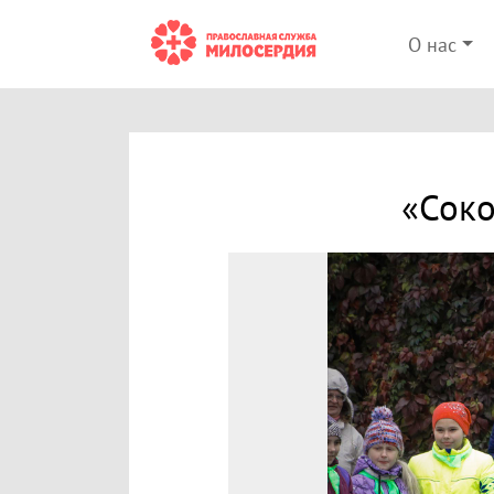
О нас
«Соко