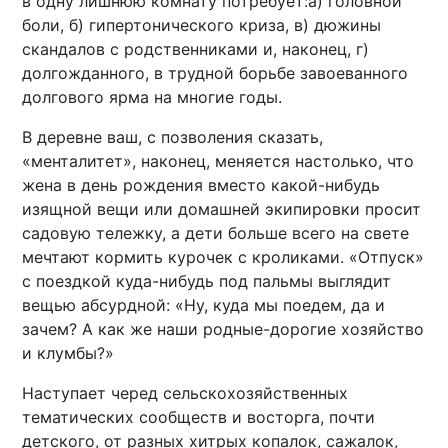
в одну лишнюю комнату потребует:а) головной
боли, б) гипертонического криза, в) дюжины
скандалов с родственниками и, наконец, г)
долгожданного, в трудной борьбе завоеванного
долгового ярма на многие годы.
В деревне ваш, с позволения сказать,
«менталитет», наконец, меняется настолько, что
жена в день рождения вместо какой-нибудь
изящной вещи или домашней экипировки просит
садовую тележку, а дети больше всего на свете
мечтают кормить курочек с кроликами. «Отпуск»
с поездкой куда-нибудь под пальмы выглядит
вещью абсурдной: «Ну, куда мы поедем, да и
зачем? А как же наши родные-дорогие хозяйство
и клумбы?»
Наступает черед сельскохозяйственных
тематических сообществ и восторга, почти
детского, от разных хитрых копалок, сажалок,