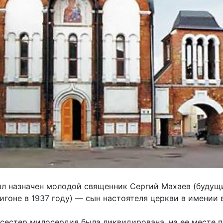
ыл назначен молодой священник Сергий Махаев (будущ
игоне в 1937 году) — сын настоятеля церкви в имении 
 сестер милосердия была ликвидирована, на ее месте 