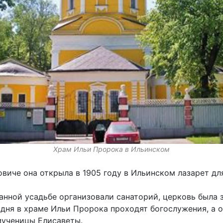
Храм Ильи Пророка в Ильинском
овиче она открыла в 1905 году в Ильинском лазарет дл
ванной усадьбе организовали санаторий, церковь была 
одня в храме Ильи Пророка проходят богослужения, а 
мученицы Елисаветы.