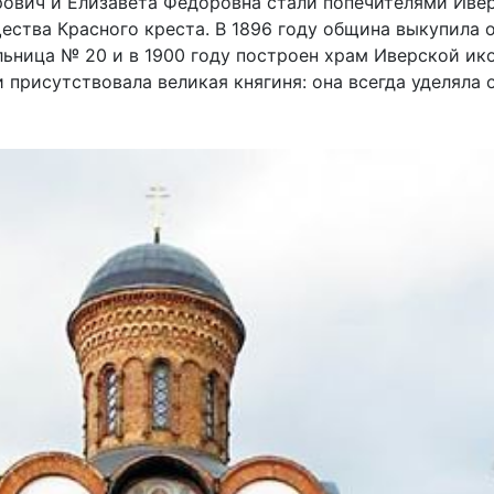
рович и Елизавета Федоровна стали попечителями Иве
ства Красного креста. В 1896 году община выкупила о
льница № 20 и в 1900 году построен храм Иверской ик
 присутствовала великая княгиня: она всегда уделяла