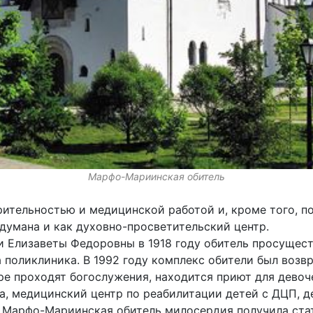
Марфо-Мариинская обитель
ительностью и медицинской работой и, кроме того, п
адумана и как духовно-просветительский центр.
и Елизаветы Федоровны в 1918 году обитель просуществ
 поликлиника. В 1992 году комплекс обители был возв
 проходят богослужения, находится приют для девоче
а, медицинский центр по реабилитации детей с ДЦП, д
у Марфо-Мариинская обитель милосердия получила ста