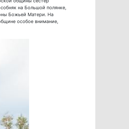
рской общины сестер
собняк на Большой полянке,
оны Божьей Матери. На
 общине особое внимание,