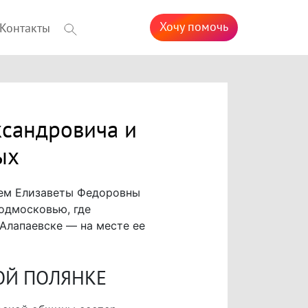
Хочу помочь
Контакты
ксандровича и
ых
нем Елизаветы Федоровны
одмосковью, где
 Алапаевске — на месте ее
ОЙ ПОЛЯНКЕ