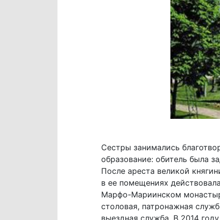
Сестры занимались благотвор
образование: обитель была з
После ареста великой княгин
в ее помещениях действовала
Марфо-Мариинском монастыре
столовая, патронажная служб
выездная служба. В 2014 год