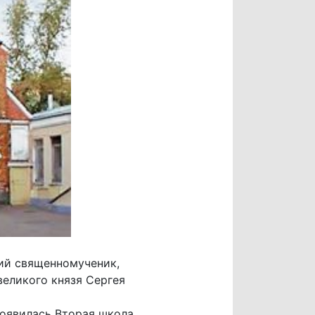
ий священномученик,
великого князя Сергея
появилась Вторая школа