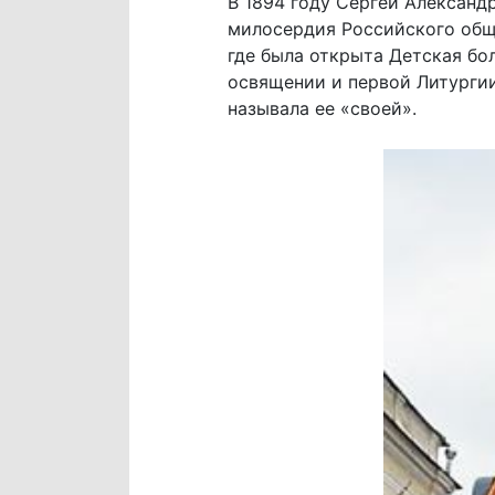
В 1894 году Сергей Александ
милосердия Российского обще
где была открыта Детская бо
освящении и первой Литургии
называла ее «своей».