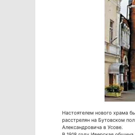
Настоятелем нового храма б
расстрелян на Бутовском пол
Александровича в Усове.
В 1918 году Иверская община