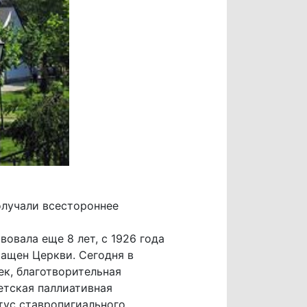
олучали всестороннее
овала еще 8 лет, с 1926 года
ращен Церкви. Сегодня в
к, благотворительная
етская паллиативная
тус ставропигиального