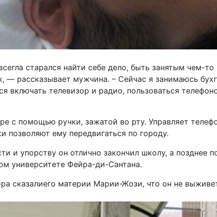
всегла старался найти себе дело, быть занятым чем-то
х, — рассказывает мужчина. – Сейчас я занимаюсь бух
ся включать телевизор и радио, пользоваться телефоно
уре с помощью ручки, зажатой во рту. Управляет тел
ки позволяют ему передвигаться по городу.
ти и упорству он отлично закончил школу, а позднее п
ом университете Фейра-ди-Сантана.
ора сказалиего материи Марии-Жози, что он не выживет