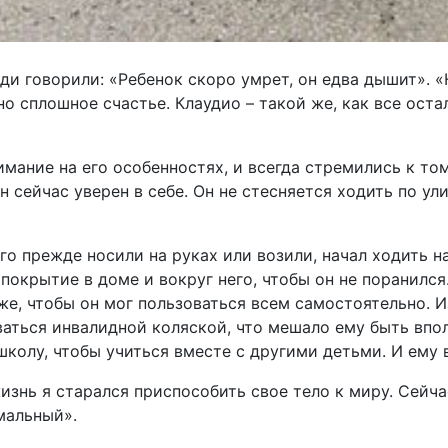
и говорили: «Ребенок скоро умрет, он едва дышит». «Н
но сплошное счастье. Клаудио – такой же, как все ост
мание на его особенностях, и всегда стремились к том
 сейчас уверен в себе. Он не стесняется ходить по ул
го прежде носили на руках или возили, начал ходить н
окрытие в доме и вокруг него, чтобы он не поранился.
же, чтобы он мог пользоваться всем самостоятельно. 
оваться инвалидной коляской, что мешало ему быть впо
школу, чтобы учиться вместе с другими детьми. И ему 
изнь я старался приспособить свое тело к миру. Сейча
мальный».