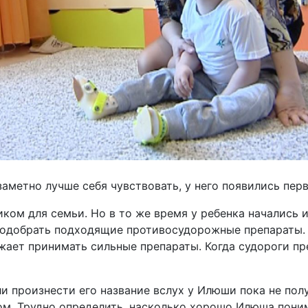
аметно лучше себя чувствовать, у него появились пер
ком для семьи. Но в то же время у ребенка начались 
 подобрать подходящие противосудорожные препараты.
лжает принимать сильные препараты. Когда судороги п
и произнести его название вслух у Илюши пока не пол
м. Трудно определить, насколько хорошо Илюша пони