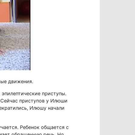
вые движения.
и эпилептические приступы.
 Сейчас приступов у Илюши
рекратились, Илюшу начали
учается. Ребенок общается с
мает обращенную речь. Но