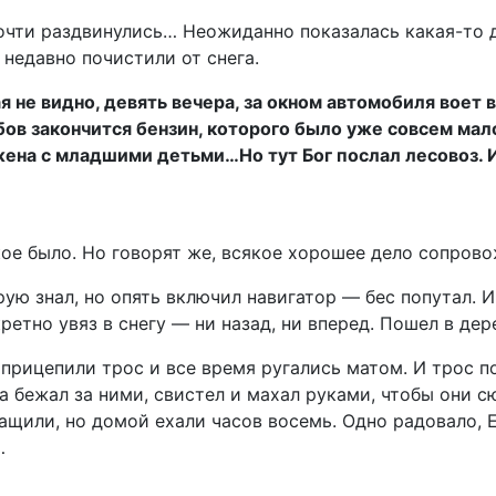
Почти раздвинулись… Неожиданно показалась какая-то 
 недавно почистили от снега.
ая не видно, девять вечера, за окном автомобиля воет
бов закончится бензин, которого было уже совсем мало
жена с младшими детьми…Но тут Бог послал лесовоз. И
акое было. Но говорят же, всякое хорошее дело сопров
ую знал, но опять включил навигатор — бес попутал. И
нкретно увяз в снегу — ни назад, ни вперед. Пошел в де
 прицепили трос и все время ругались матом. И трос п
 бежал за ними, свистел и махал руками, чтобы они сюд
ащили, но домой ехали часов восемь. Одно радовало, Е
…