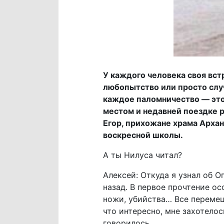
У каждого человека своя вст
любопытство или просто случ
каждое паломничество — это
местом и недавней поездке 
Егор, прихожане храма Арха
воскресной школы.
А ты Нилуса читал?
Алексей: Откуда я узнал об О
назад. В первое прочтение ос
ножи, убийства… Все перемеш
что интересно, мне захотело
говорилось…