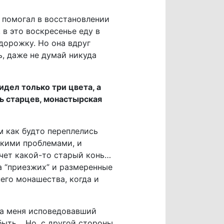
, помогал в восстановлении
в это воскресенье еду в
дорожку. Но она вдруг
ь, даже не думай никуда
дел только три цвета, а
ть старцев, монастырская
ам как будто переплелись
кими проблемами, и
очет какой-то старый конь…
а “приезжих” и размеренные
его монашества, когда и
 на меня исповедовавший
быть… Но, с другой стороны,