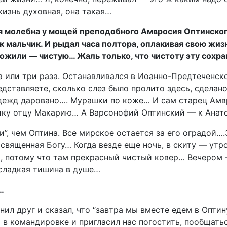
изнь духовная, она такая…
мя молебна у мощей преподобного Амвросия Оптинског
к мальчик. И рыдал часа полтора, оплакивая свою жиз
ожили — чистую… Жаль только, что чистоту эту сохра
ва или три раза. Останавливался в Иоанно-Предтеченск
ставляете, сколько слез было пролито здесь, сделано
адежд даровано…. Мурашки по коже… И сам старец Амв
ику отцу Макарию… А Варсонофий Оптинский — к Ана
”, чем Оптина. Все мирское остается за его оградой….
священная Богу… Когда везде еще ночь, в скиту — утр
, потому что там прекрасный чистый ковер… Вечером 
 сладкая тишина в душе…
…
нил друг и сказал, что “завтра мы вместе едем в Опти
 в командировке и пригласил нас погостить, пообщать