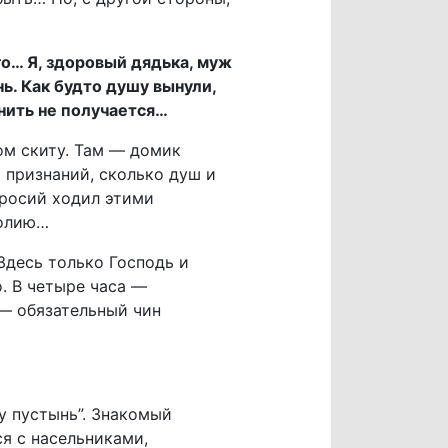
о… Я, здоровый дядька, муж
нь. Как будто душу вынули,
нить не получается…
ом скиту. Там — домик
 признаний, сколько душ и
росий ходил этими
толию…
Здесь только Господь и
о. В четыре часа —
— обязательный чин
ну пустынь”. Знакомый
ся с насельниками,