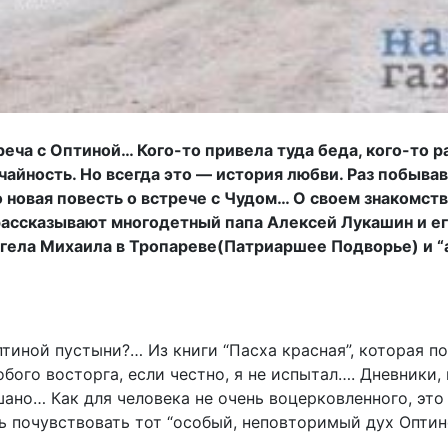
реча с Оптиной… Кого-то привела туда беда, кого-то р
айность. Но всегда это — история любви. Раз побыва
 новая повесть о встрече с Чудом… О своем знакомст
рассказывают многодетный папа Алексей Лукашин и е
нгела Михаила в Тропареве(Патриаршее Подворье) и 
птиной пустыни?… Из книги “Пасха красная”, которая п
обого восторга, если честно, я не испытал…. Дневники
ано… Как для человека не очень воцерковленного, это
сь почувствовать тот “особый, неповторимый дух Оптин