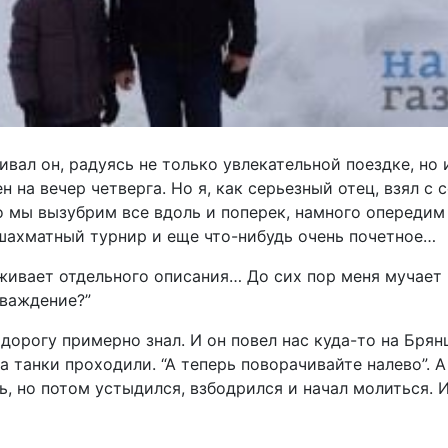
гивал он, радуясь не только увлекательной поездке, н
н на вечер четверга. Но я, как серьезный отец, взял с 
о мы вызубрим все вдоль и поперек, намного опередим
шахматный турнир и еще что-нибудь очень почетное…
живает отдельного описания… До сих пор меня мучает 
аваждение?”
 дорогу примерно знал. И он повел нас куда-то на Бря
ра танки проходили. “А теперь поворачивайте налево”. 
ь, но потом устыдился, взбодрился и начал молиться. 