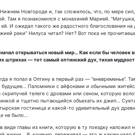
 Нижнем Новгороде и, так сложилось, что, по мере сил
й. Там я познакомился с монахиней Марией. “Матушка, 
 ей. И ожидал такого же радостного благословения на 
ожией реки” Нилуса читал? Нет? Вот пока не прочитаеш
начал открываться новый мир… Как если бы человек ви
их штрихах — тот самый оптинский дух, тихая мудрос
огда я попал в Оптину в первый раз — “вневременье”. Т
и будущее… Паломники с айфонами и обычными житейс
а скрипучей телеге с дровами или сеном, которую вол
стинкой и тщетно пытающийся объехать их джип… Сует
рская гостиница и какой-то удивительный дух древн
ще не было…
в виде главы из книги, которую в ту поездку наложил
ей жизни… Я, конечно, переживал — это ж каким надо 