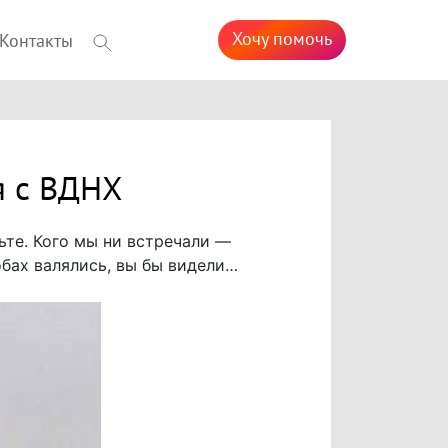
Хочу помочь
Контакты
я с ВДНХ
ьте. Кого мы ни встречали —
робах валялись, вы бы видели…