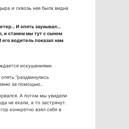
дыра и сквозь нее была видна
 ветер… И опять заунывал…
, и станем мы тут с сыном
 его водитель показал нам
ождается искушениями.
 опять “раздвинулись
ревню за помощью..
орвался. А потом мы увидели
а не ехали, а то застрянут.
гор конкретно взял себя в