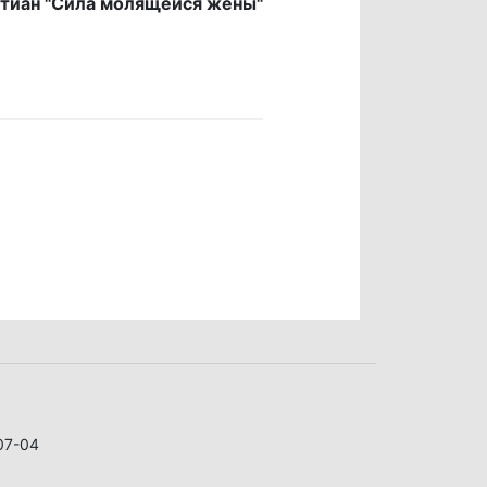
ртиан "Сила молящейся жены"
07-04