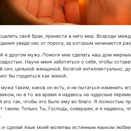
исцелить свой брак, принести в него мир. Возроди ме
дения уведи нас от порога, за которым начинается раз
й и другом мужу. Помоги мне сделать наш дом мирным
радостью. Научи меня заботиться о себе, чтобы остав
ой сил, цельной женщиной, богатой интеллектуально, д
мог бы гордиться как женой.
ужа таким, каков он есть, и не пытаться изменить ег
веком, но в то же время я надеюсь на чудесные перем
 его так, чтобы это было ему во благо. Я полностью пр
т таким. Только Ты, Господь, совершен, и я надеюсь, 
.
 и сделай язык моей молитвы истинным языком любви.