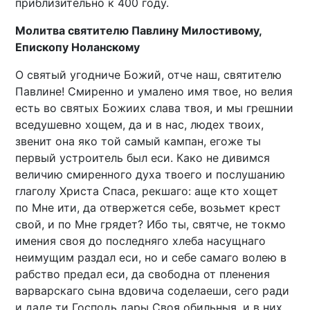
приблизительно к 400 году.
Молитва святителю Павлину Милостивому,
Епископу Ноланскому
О святый угодниче Божий, отче наш, святителю
Павлине! Смиренно и умалено имя твое, но велия
есть во святых Божиих слава твоя, и мы грешнии
вседушевно хощем, да и в нас, людех твоих,
звенит она яко той самый кампан, егоже ты
первый устроитель был еси. Како не дивимся
величию смиренного духа твоего и послушанию
глаголу Христа Спаса, рекшаго: аще кто хощет
по Мне ити, да отвержется себе, возьмет крест
свой, и по Мне грядет? Ибо ты, святче, не токмо
имения своя до последняго хлеба насущнаго
неимущим раздал еси, но и себе самаго волею в
рабство предал еси, да свободна от пленения
варварскаго сына вдовича соделаеши, сего ради
и даде ти Господь дары Своя обильныя, и в них