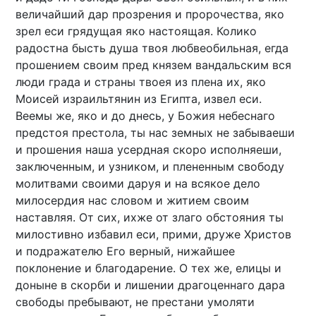
величайший дар прозрения и пророчества, яко
зрел еси грядущая яко настоящая. Колико
радостна бысть душа твоя любвеобильная, егда
прошением своим пред князем вандальским вся
люди града и страны твоея из плена их, яко
Моисей израильтянин из Египта, извел еси.
Веемы же, яко и до днесь, у Божия небеснаго
предстоя престола, ты нас земных не забываеши
и прошения наша усердная скоро исполняеши,
заключенным, и узником, и плененным свободу
молитвами своими даруя и на всякое дело
милосердия нас словом и житием своим
наставляя. От сих, ихже от злаго обстояния ты
милостивно избавил еси, прими, друже Христов
и подражателю Его верный, нижайшее
поклонение и благодарение. О тех же, елицы и
доныне в скорби и лишении драгоценнаго дара
свободы пребывают, не престани умоляти