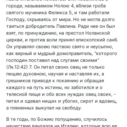
городе, называемом Нолою 4, вблизи гроба
святого мученика Феликса 5, и там работали
Господу, скрываясь от мира. Но не могла долго
таиться добродетель Павлина. Ради нее он был
взят, по принуждению, на престол Ноланской
церкви, и против воли принял епископский сан6.
Он управлял своею паствою свято и неусыпно,
как верный и мудрый домоправитель, "которого
господин поставил над слугами своими"
(Лк.12:42) 7. Он питал своих овец не только
пищею духовною, научая и наставляя их, а
грешников приводя к покаянию и обращая
каждого на путь истины, но заботился и о
телесной пище и обо всех нуждах овец своих, -
питал и одевал нищих и убогих, сирот и вдовиц,
а плененных выкупал на свободу.
В те годы, по Божию попущению, случилось
нашествие вандалов на Италию, которые всю ее