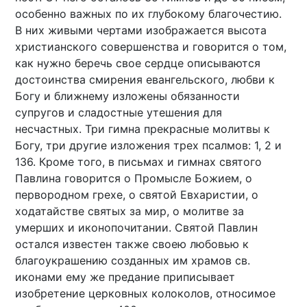
особенно важных по их глубокому благочестию.
В них живыми чертами изображается высота
христианского совершенства и говорится о том,
как нужно беречь свое сердце описываются
достоинства смирения евангельского, любви к
Богу и ближнему изложены обязанности
супругов и сладостные утешения для
несчастных. Три гимна прекрасные молитвы к
Богу, три другие изложения трех псалмов: 1, 2 и
136. Кроме того, в письмах и гимнах святого
Павлина говорится о Промысле Божием, о
первородном грехе, о святой Евхаристии, о
ходатайстве святых за мир, о молитве за
умерших и иконопочитании. Святой Павлин
остался известен также своею любовью к
благоукрашению созданных им храмов св.
иконами ему же предание приписывает
изобретение церковных колоколов, относимое