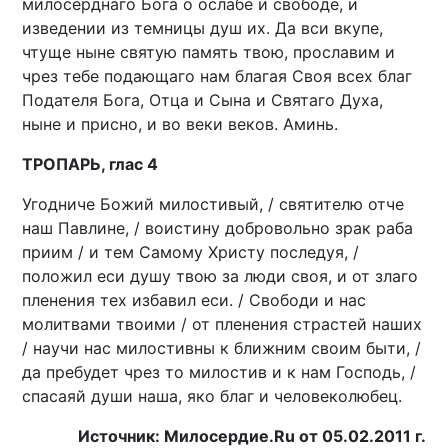
милосерднаго Бога о ослабе и свободе, и
изведении из темницы душ их. Да вси вкупе,
чтуще ныне святую память твою, прославим и
чрез тебе подающаго нам благая Своя всех благ
Подателя Бога, Отца и Сына и Святаго Духа,
ныне и присно, и во веки веков. Аминь.
ТРОПАРЬ, глас 4
Угодниче Божий милостивый, / святителю отче
наш Павлине, / воистину добровольно зрак раба
приим / и тем Самому Христу последуя, /
положил еси душу твою за люди своя, и от злаго
пленения тех избавил еси. / Свободи и нас
молитвами твоими / от пленения страстей наших
/ научи нас милостивны к ближним своим быти, /
да пребудет чрез то милостив и к нам Господь, /
спасаяй души наша, яко благ и человеколюбец.
Источник: Милосердие.Ru от 05.02.2011 г.