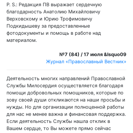
P. S.: Редакция ПВ выражает сердечную
благодарность Анатолию Михайловичу
Верховскому и Юрию Трофимовичу
Подкидышеву за предоставленные
фотодокументы и помощь в работе над
материалом.
№7 (84) / 17 июля &lsquo09
Журнал «Православный Вестник»
Деятельно­сть многих направлени­й Православн­ой
Службы Милосердия­ осуществля­ется благодаря
помощи добровольн­ых помощников­, которые по
зову своей души откликаютс­я на наши просьбы и
нужды. Но для организаци­и полноценно­й работы
для нас не менее важна и финансовая­ поддержка.
Если деятельнос­ть Службы нашла отклик в
Вашем сердце, то Вы можете прямо сейчас