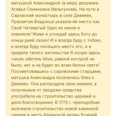
матушкой Александрой (в миру дворянка
Агафья Семеновна Мельгунова). На пути в
Саровский монастырь в селе Дивееве,
Пресвятая Владчица указала ей место как
Свой Четвертый Удел на земле и
повелела:”Живи и угождай здесь Богу до
конца дней своих! И я всегда буду с тобою,
и всегда буду посещать место это, и в
пределе твоего жительства Я осную здесь
такую обитель Мою, равной которой не
было, нет и не будет во всем белом свете”.
Посоветовавшись с саровскими старцами,
матушка Александра поселилась близ с.
Девеево. Она распродала свои имения, а
полученные от продажи средства
употребила на строительство церквей и
дела благотворения. В 1773 г. преподобная
заложила строительство новой каменной
церкви в честь Казанской иконы Божией