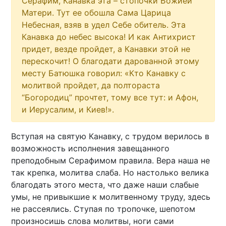
Серафим, Канавка эта – стопочки Божией
Матери. Тут ее обошла Сама Царица
Небесная, взяв в удел Себе обитель. Эта
Канавка до небес высока! И как Антихрист
придет, везде пройдет, а Канавки этой не
перескочит! О благодати дарованной этому
месту Батюшка говорил: «Кто Канавку с
молитвой пройдет, да полтораста
“Богородиц” прочтет, тому все тут: и Афон,
и Иерусалим, и Киев!».
Вступая на святую Канавку, с трудом верилось в
возможность исполнения завещанного
преподобным Серафимом правила. Вера наша не
так крепка, молитва слаба. Но настолько велика
благодать этого места, что даже наши слабые
умы, не привыкшие к молитвенному труду, здесь
не рассеялись. Ступая по тропочке, шепотом
произносишь слова молитвы, ноги сами