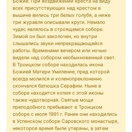
Божие. При воздвижении креста на виду
всех присутствующих над крестом в
вышине вились три белых голубя, а ниже
три журавля описывали круги. Немало
чудес являлось в строящемся соборе.
Зимой он был заколочен, но внутри
слышались звуки непрекращающейся
работы. Временами вечером или ночью
видели над собором необыкновенный свет.
В Троицком соборе находилась икона
Божией Матери Умиление, пред которой
всегда молился и коленопреклоненно
скончался батюшка Серафим. Ныне в
соборе находится копия с этой иконы
также чудотворная. Святые мощи
преподобного пребывают в Троицком
соборе с июля 1991 г. Ранее они находились
в Успенском соборе Саровского монастыря,
некоторое время были утеряны, а затем