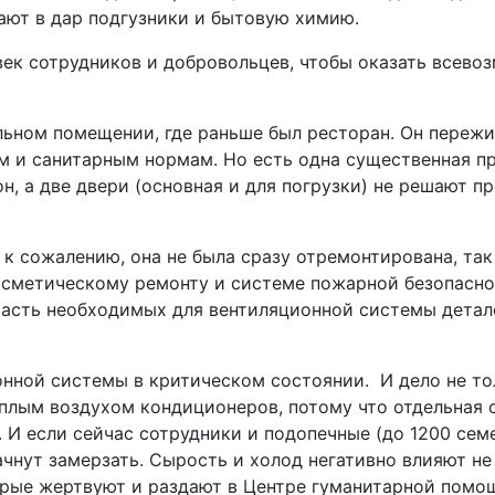
ают в дар подгузники и бытовую химию.
овек сотрудников и добровольцев, чтобы оказать всев
льном помещении, где раньше был ресторан. Он пережи
 и санитарным нормам. Но есть одна существенная пр
н, а две двери (основная и для погрузки) не решают п
 к сожалению, она не была сразу отремонтирована, так 
осметическому ремонту и системе пожарной безопаснос
асть необходимых для вентиляционной системы детале
нной системы в критическом состоянии. И дело не то
плым воздухом кондиционеров, потому что отдельная 
 И если сейчас сотрудники и подопечные (до 1200 семе
чнут замерзать. Сырость и холод негативно влияют не 
орые жертвуют и раздают в Центре гуманитарной пом